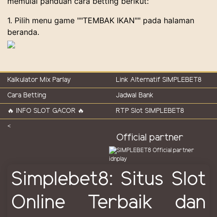
memulai panduan cara betting berikut:
1. Pilih menu game ""TEMBAK IKAN"" pada halaman
beranda.
Kalkulator Mix Parlay
Link Alternatif SIMPLEBET8
Cara Betting
Jadwal Bank
🔥 INFO SLOT GACOR 🔥
RTP Slot SIMPLEBET8
<
Official partner
Simplebet8: Situs Slot
Online Terbaik dan