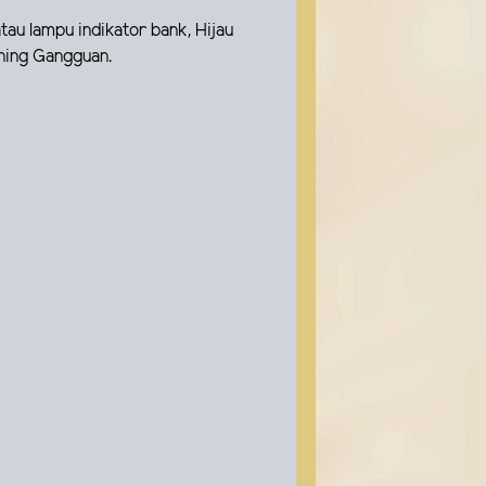
tau lampu indikator bank, Hijau
ning Gangguan.