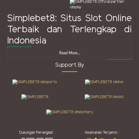
Simplebet8: Situs Slot Online
Terbaik dan Terlengkap di
Indonesia
Read More...
Support By
Dukungan Perangkat :
Keamanan Terjamin :